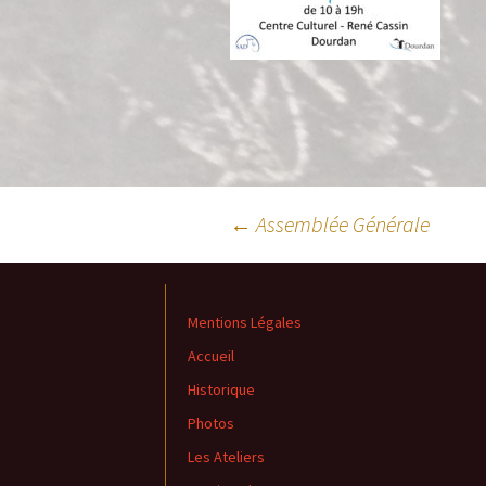
←
Assemblée Générale
Navigation des articl
Mentions Légales
Accueil
Historique
Photos
Les Ateliers