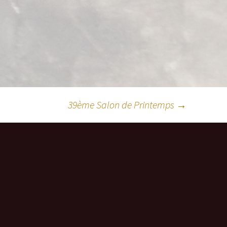
39ème Salon de Printemps
→
es