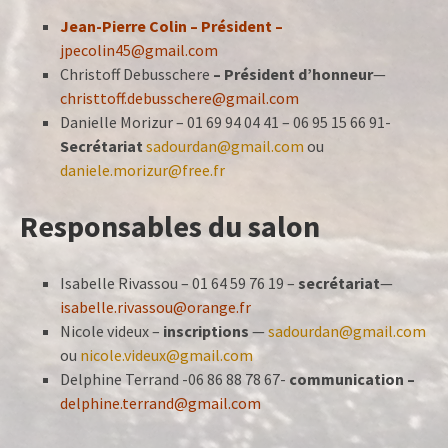
Jean-Pierre Colin – Président –
jpecolin45@gmail.com
Christoff Debusschere
– Président
d’honneur
—
christtoff.debusschere@gmail.com
Danielle Morizur – 01 69 94 04 41 – 06 95 15 66 91-
S
ecrétariat
sadourdan@gmail.com
ou
daniele.morizur@free.fr
Responsables du salon
Isabelle Rivassou – 01 64 59 76 19 –
secrétariat
—
isabelle.rivassou@orange.fr
Nicole videux –
inscriptions
—
sadourdan@gmail.com
ou
nicole.videux@gmail.com
Delphine Terrand -06 86 88 78 67-
communication –
delphine.terrand@gmail.com