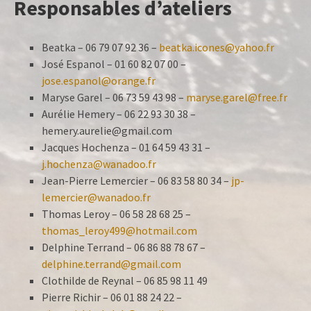
Responsables d’ateliers
Beatka – 06 79 07 92 36 –
beatka.icones@yahoo.fr
José Espanol – 01 60 82 07 00 –
jose.espanol@orange.fr
Maryse Garel – 06 73 59 43 98 –
maryse.garel@free.fr
Aurélie Hemery – 06 22 93 30 38 –
hemery.aurelie@gmail.com
Jacques Hochenza – 01 64 59 43 31 –
j.hochenza@wanadoo.fr
Jean-Pierre Lemercier – 06 83 58 80 34 –
jp-
lemercier@wanadoo.fr
Thomas Leroy – 06 58 28 68 25 –
thomas_leroy499@hotmail.com
Delphine Terrand – 06 86 88 78 67 –
delphine.terrand@gmail.com
Clothilde de Reynal – 06 85 98 11 49
Pierre Richir – 06 01 88 24 22 –