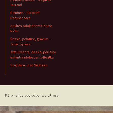
Terrand
Peinture – Christoff
Debusschere
Adultes-Adolescents Pierre
Richir
Dessin, peinture, gravure –
José Espanol
Arts Créatifs, dessin, peinture
enfants/adolescents-Beatka
Sculpture Joao Sismeiro
Fièrement propulsé par WordPress